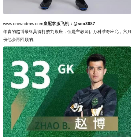
www.crowndraw.com
皇冠客服飞机：@seo3687
年青的赵博最终莫得打败刘殿座，但是主教师伊万科维奇应允，六月
份他会再回顾的。