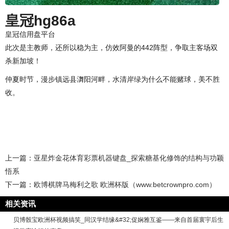
皇冠hg86a
皇冠信用盘平台
此次是主教师，还所以稳为主，仿效阿曼的442阵型，争取主客场双
杀新加坡！
仲夏时节，漫步镇远县㵲阳河畔，水清岸绿为什么不能赌球，美不胜
收。
上一篇：
亚星炸金花体育彩票机器键盘_探索糖基化修饰的结构与功颖
悟系
下一篇：
欧博棋牌马梅利之歌 欧洲杯版（www.betcrownpro.com）
相关资讯
贝博骰宝欧洲杯视频搞笑_同汉学结缘&#32;促娴雅互鉴——来自首届寰宇后生