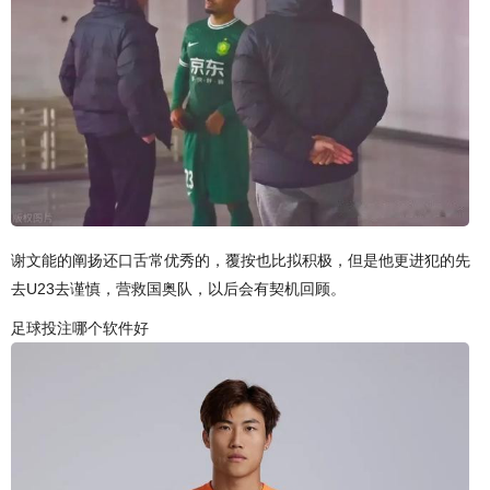
谢文能的阐扬还口舌常优秀的，覆按也比拟积极，但是他更进犯的先
去U23去谨慎，营救国奥队，以后会有契机回顾。
足球投注哪个软件好