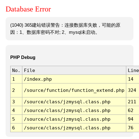
Database Error
(1040) 365建站错误警告：连接数据库失败，可能的原
因：1、数据库密码不对; 2、mysql未启动。
PHP Debug
No.
File
Line
1
/index.php
14
2
/source/function/function_extend.php
324
3
/source/class/jzmysql.class.php
211
4
/source/class/jzmysql.class.php
62
5
/source/class/jzmysql.class.php
94
6
/source/class/jzmysql.class.php
76