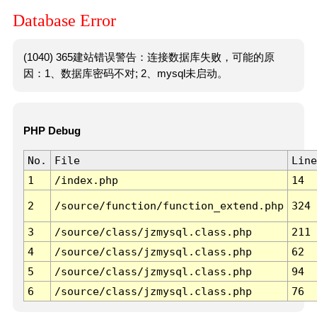
Database Error
(1040) 365建站错误警告：连接数据库失败，可能的原
因：1、数据库密码不对; 2、mysql未启动。
PHP Debug
No.
File
Line
1
/index.php
14
2
/source/function/function_extend.php
324
3
/source/class/jzmysql.class.php
211
4
/source/class/jzmysql.class.php
62
5
/source/class/jzmysql.class.php
94
6
/source/class/jzmysql.class.php
76