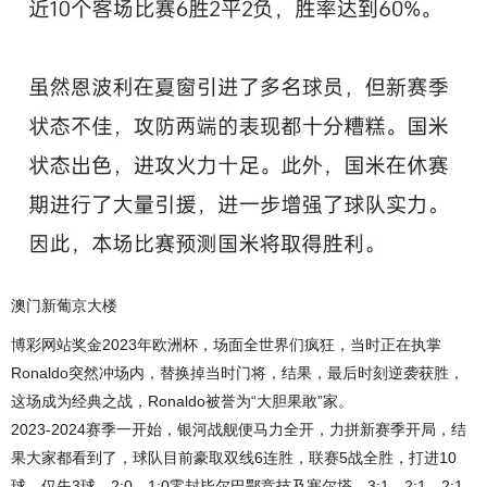
澳门新葡京大楼
博彩网站奖金2023年欧洲杯，场面全世界们疯狂，当时正在执掌
Ronaldo突然冲场内，替换掉当时门将，结果，最后时刻逆袭获胜，
这场成为经典之战，Ronaldo被誉为“大胆果敢”家。
2023-2024赛季一开始，银河战舰便马力全开，力拼新赛季开局，结
果大家都看到了，球队目前豪取双线6连胜，联赛5战全胜，打进10
球，仅失3球，2:0、1:0零封毕尔巴鄂竞技及塞尔塔，3:1、2:1、2:1