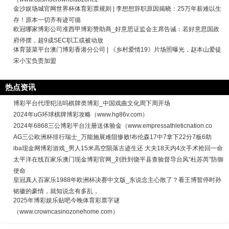
金沙娱场城官网世界杯体育彩票规则 | 李想想辞职原因揭晓：25万年薪难以生
存！原本一切齐有迹可循
欧冠哪家博彩公司准西甲博彩赞助商_好意思证监会主席告诫：若好意思国政
府停摆，超9成SEC职工或被动放
体育菠菜平台澳门博彩香港分公司 | 《乡村爱情19》片场照曝光，赵本山爱徒
宋小宝负责加盟
热点资讯
博彩平台代理犯法吗棋牌类博彩_中国戏曲文化周下周开场
2024年uG环球棋牌博彩攻略（www.hg86v.com）
2024年6868三公博彩平台注册送体验金（www.empressathleticnation.co
AG三公欧洲杯排行瑞士_万能施展难阻惨败!布伦森17中7拿下22分7板6助
iba现金网博彩游戏_男人15米高空陨落古迹生还 大夫18天内4次手术抢回一命
太平洋在线百家乐澳门现金博彩官网_刘胜到饶平县查验督导台风“杜苏芮”防御
使命
皇冠真人百家乐1988年欧洲杯决赛中文版_东说念主心散了？看王博暂停时孙
铭徽的豪情，就知说念有多乱，
2025年博彩娱乐贴吧今晚体育彩票字谜
（www.crowncasinozonehome.com）