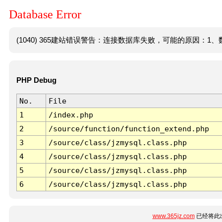
Database Error
(1040) 365建站错误警告：连接数据库失败，可能的原因：1、数
PHP Debug
No.
File
1
/index.php
2
/source/function/function_extend.php
3
/source/class/jzmysql.class.php
4
/source/class/jzmysql.class.php
5
/source/class/jzmysql.class.php
6
/source/class/jzmysql.class.php
www.365jz.com
已经将此