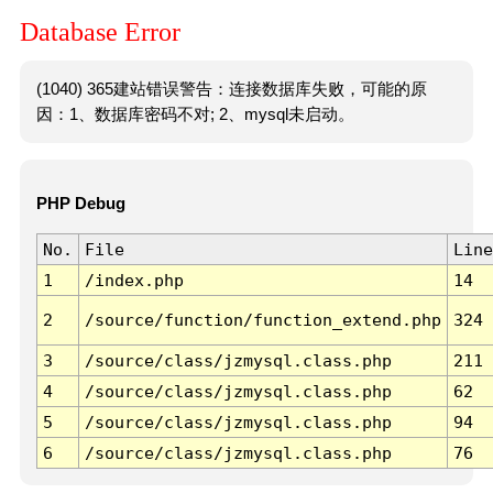
Database Error
(1040) 365建站错误警告：连接数据库失败，可能的原
因：1、数据库密码不对; 2、mysql未启动。
PHP Debug
No.
File
Line
1
/index.php
14
2
/source/function/function_extend.php
324
3
/source/class/jzmysql.class.php
211
4
/source/class/jzmysql.class.php
62
5
/source/class/jzmysql.class.php
94
6
/source/class/jzmysql.class.php
76