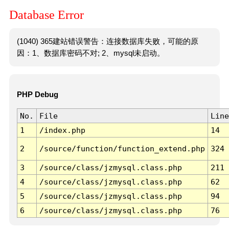
Database Error
(1040) 365建站错误警告：连接数据库失败，可能的原
因：1、数据库密码不对; 2、mysql未启动。
PHP Debug
No.
File
Line
1
/index.php
14
2
/source/function/function_extend.php
324
3
/source/class/jzmysql.class.php
211
4
/source/class/jzmysql.class.php
62
5
/source/class/jzmysql.class.php
94
6
/source/class/jzmysql.class.php
76