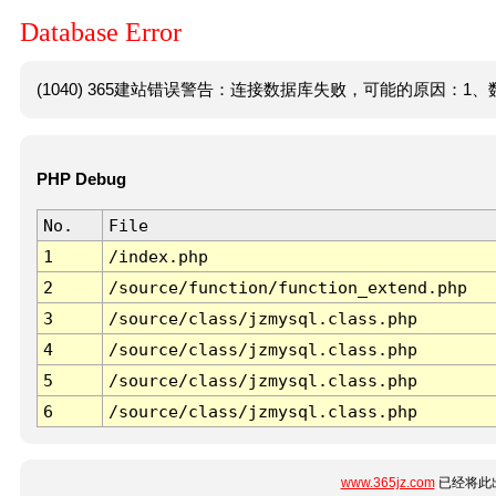
Database Error
(1040) 365建站错误警告：连接数据库失败，可能的原因：1、数
PHP Debug
No.
File
1
/index.php
2
/source/function/function_extend.php
3
/source/class/jzmysql.class.php
4
/source/class/jzmysql.class.php
5
/source/class/jzmysql.class.php
6
/source/class/jzmysql.class.php
www.365jz.com
已经将此