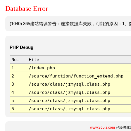
Database Error
(1040) 365建站错误警告：连接数据库失败，可能的原因：1、数
PHP Debug
No.
File
1
/index.php
2
/source/function/function_extend.php
3
/source/class/jzmysql.class.php
4
/source/class/jzmysql.class.php
5
/source/class/jzmysql.class.php
6
/source/class/jzmysql.class.php
www.365jz.com
已经将此