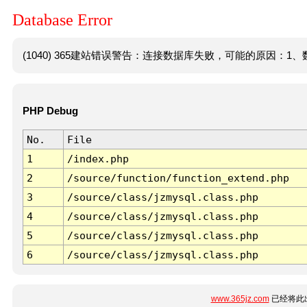
Database Error
(1040) 365建站错误警告：连接数据库失败，可能的原因：1、数
PHP Debug
No.
File
1
/index.php
2
/source/function/function_extend.php
3
/source/class/jzmysql.class.php
4
/source/class/jzmysql.class.php
5
/source/class/jzmysql.class.php
6
/source/class/jzmysql.class.php
www.365jz.com
已经将此