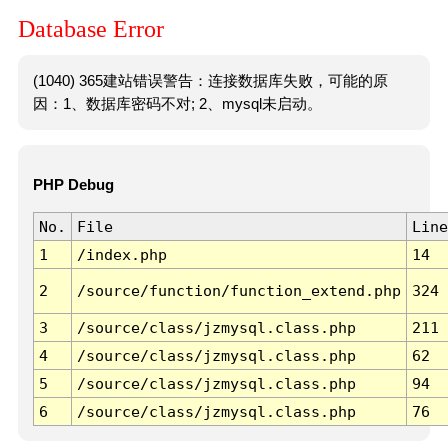
Database Error
(1040) 365建站错误警告：连接数据库失败，可能的原
因：1、数据库密码不对; 2、mysql未启动。
PHP Debug
No.
File
Line
1
/index.php
14
2
/source/function/function_extend.php
324
3
/source/class/jzmysql.class.php
211
4
/source/class/jzmysql.class.php
62
5
/source/class/jzmysql.class.php
94
6
/source/class/jzmysql.class.php
76