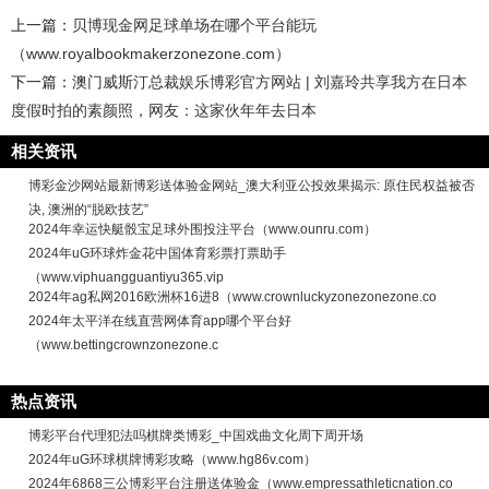
上一篇：
贝博现金网足球单场在哪个平台能玩
（www.royalbookmakerzonezone.com）
下一篇：
澳门威斯汀总裁娱乐博彩官方网站 | 刘嘉玲共享我方在日本
度假时拍的素颜照，网友：这家伙年年去日本
相关资讯
博彩金沙网站最新博彩送体验金网站_澳大利亚公投效果揭示: 原住民权益被否
决, 澳洲的“脱欧技艺”
2024年幸运快艇骰宝足球外围投注平台（www.ounru.com）
2024年uG环球炸金花中国体育彩票打票助手
（www.viphuangguantiyu365.vip
2024年ag私网2016欧洲杯16进8（www.crownluckyzonezonezone.co
2024年太平洋在线直营网体育app哪个平台好
（www.bettingcrownzonezone.c
热点资讯
博彩平台代理犯法吗棋牌类博彩_中国戏曲文化周下周开场
2024年uG环球棋牌博彩攻略（www.hg86v.com）
2024年6868三公博彩平台注册送体验金（www.empressathleticnation.co