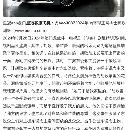
皇冠app盘口
皇冠客服飞机：@seo3687
2024年ug环球正网杰士邦欧
洲杯（www.bocnu.com）
2024年3月28日2024年澳门龙虎斗，电视剧《似锦》剧组精明亮相电
视剧品性盛典，其中，胡歌、辛芷蕾、唐嫣的出席无疑为这场盛典增
添了更多星光。相关词，在红毯采访措施，胡歌却未必展现出严肃的
一面，激励了网友们的热议。其时，主握东说念主提议一个敏锐问
题，让胡歌在唐嫣和辛芷蕾中作念出选拔。紧接着，主握东说念主又
以一种看似纵容实则冒犯的口气，将两位女演员神色为胡歌家里的花
朵。濒临如斯突兀的发问，胡歌起初还保握着含笑，但随后他的颜料
缓缓变得严肃，他坚决而有劲地回话：“她们不是我家里的。”胡歌当
作一位备受尊敬的演员，一直以来齐以温文和敬业著称。这次他莫得
选拔千里默或谦恭，而是平直抒发了我方的起火。他的回话不仅调治
了我方的底线，也展现了对唐嫣和辛芷蕾的尊重。这次事件激励了东
说念主们对主握东说念主发问面貌的反念念。当作公世东说念主物，
主握东说念主应该愈加防备我方的言行行动，幸免因为追求话题性而